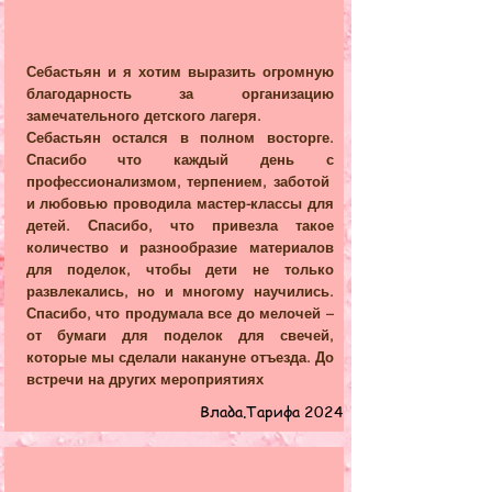
феи. Что внутри  каждого из нас 
живет художник,скульптор, сказочник 
Себастьян и я хотим выразить огромную
и актер. 

благодарность за организацию
замечательного детского лагеря.
Себастьян остался в полном восторге.
Дети приобретут важные навыки, 
Спасибо что каждый день с
профессионализмом, терпением, заботой
которые особенно развивает игра с 
и любовью проводила мастер-классы для
разновозрастными сверстниками, - 
детей. Спасибо, что привезла такое
количество и разнообразие материалов
умения кооперироваться, делиться, 
для поделок, чтобы дети не только
ждать, и заботиться.

развлекались, но и многому научились.
Спасибо, что продумала все до мелочей –
от бумаги для поделок для свечей,
Для того чтобы стать 
которые мы сделали накануне отъезда. До
встречи на других мероприятиях
участниками программы, важно 
Влада.Тарифа 2024
хоть раз посетить мероприятие 
«Сундука со сказками» 
