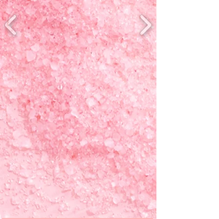
В этой сказке будет много смеха, 
друзей, приключений, открытий и 
творчества. 

Как медиатор между миром взрослых 
и детей, я помогу вам найти баланс. 
Родители  могут рассчитывать как 
на время для себя, так и на 
качественное время с детьми. Моя 
задача — вдохновить детей и 
оставить в них якоря  детства, к 
которым они снова и снова будут 
возвращаться во взрослом возрасте. 
Это вера в чудеса, в то, что 
существуют клады, джины, киты, 