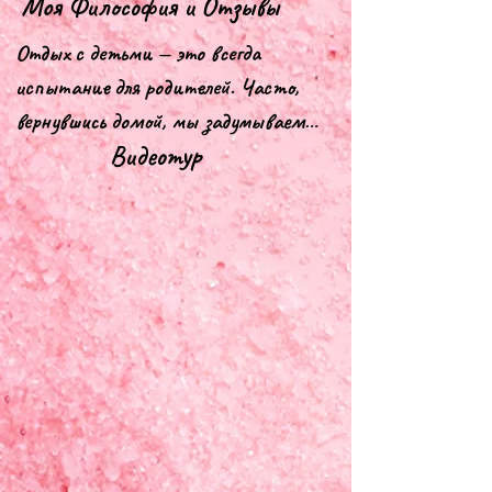
Моя Философия и Отзывы
Отдых с детьми — это всегда 
испытание для родителей. Часто, 
вернувшись домой, мы задумываемся  
Видеотур
о следующем отпуске,где будет 
тишина и покой.

Я, как детский психолог, с 20-
летним стажем работы в различных 
образовательных проектах и 10-
летним опытом в сфере детских 
развлечений, точно знаю, как 
сделать отпуск с детьми легким и 
сказочным.
