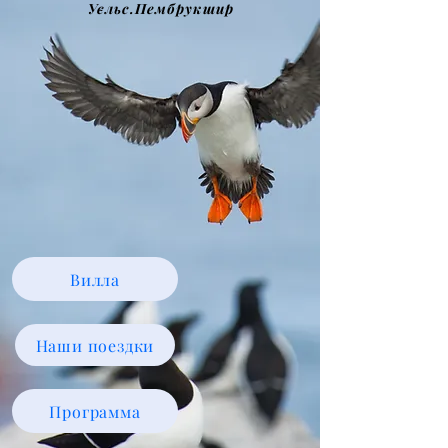
Уєльс.Пембрукшир
Вилла
Наши поездки
Программа