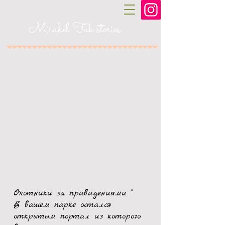
Mirabel Tuk stories
Охотники за привидениями "
В вашем парке остался
открытым портал из которого