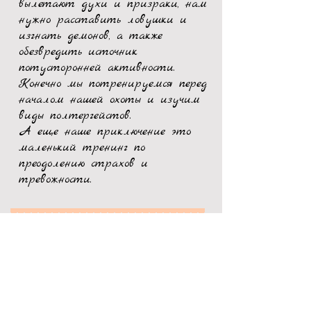
вылетают духи и призраки, нам
нужно расставить ловушки и
изгнать демонов, а также
обезвредить источник
потусторонней активности.
Конечно мы потренируемся перед
началом нашей охоты и изучим
виды полтергейстов.
А еще наше приключение это
маленький тренинг по
преодолению страхов и
тревожности.