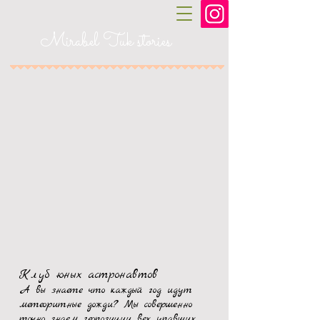
Mirabel Tuk stories
Клуб юных астронавтов
А вы знаете что каждый год идут
метеоритные дожди?
Мы совершенно
точно знаем геопозиции вех упавших